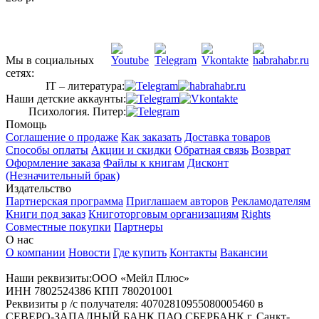
Мы в социальных
сетях:
IT – литература:
Наши детские аккаунты:
Психология. Питер:
Помощь
Соглашение о продаже
Как заказать
Доставка товаров
Способы оплаты
Акции и скидки
Обратная связь
Возврат
Оформление заказа
Файлы к книгам
Дисконт
(Незначительный брак)
Издательство
Партнерская программа
Приглашаем авторов
Рекламодателям
Книги под заказ
Книготорговым организациям
Rights
Совместные покупки
Партнеры
О нас
О компании
Новости
Где купить
Контакты
Вакансии
Наши реквизиты:ООО «Мейл Плюс»
ИНН 7802524386 КПП 780201001
Реквизиты р /с получателя: 40702810955080005460 в
СЕВЕРО-ЗАПАДНЫЙ БАНК ПАО СБЕРБАНК г. Санкт-