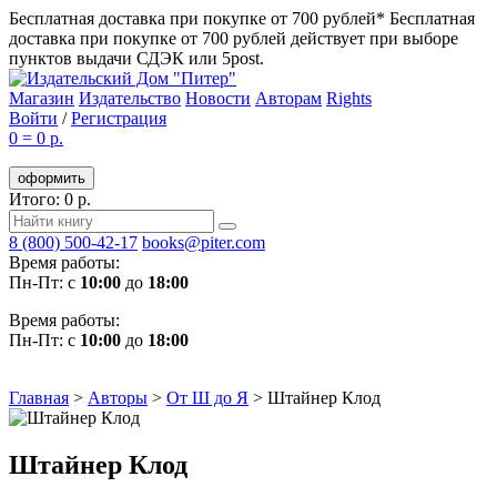
Бесплатная доставка при покупке от 700 рублей*
Бесплатная
доставка при покупке от 700 рублей действует при выборе
пунктов выдачи СДЭК или 5post.
Магазин
Издательство
Новости
Авторам
Rights
Войти
/
Регистрация
0
=
0 р.
оформить
Итого: 0 р.
8 (800) 500-42-17
books@piter.com
Время работы:
Пн-Пт: с
10:00
до
18:00
Время работы:
Пн-Пт: с
10:00
до
18:00
Главная
>
Авторы
>
От Ш до Я
>
Штайнер Клод
Штайнер Клод