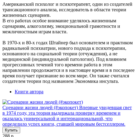
Американский психолог и психотерапевт, один из создателей
трансакционного анализа, исследователь в области теории
жизненных сценариев.
В его работах особое внимание уделялось жизненным
сценариям, алкоголизму, эмоциональной грамотности и
межличностным играм власти.
В 1970-х и 80-х годах Штайнер был основателем и практиком
радикальной психиатрии, нового подхода к психотерапии,
основанного на социальной теории (отчуждения), а не
медицинской (индивидуальной патологии). Под влиянием
прогрессивных течений того времени работа в этом
направлении продолжается и в настоящее время и в последнее
время получает признание во всем мире. Он также считался
создателем теории под названием Экономика инсульта.
Книги автора
Сценарии жизни людей (#экопокет)
Впервые увидевшая свет
в 1974 году, эта теория выдержала проверку временем и
оказалась универсальной и интернациональной, что
определило успех книги, ставшей мировым бестселлером.
Купить
288 р.