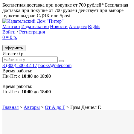
Бесплатная доставка при покупке от 700 рублей*
Бесплатная
доставка при покупке от 700 рублей действует при выборе
пунктов выдачи СДЭК или 5post.
Магазин
Издательство
Новости
Авторам
Rights
Войти
/
Регистрация
0
=
0 р.
оформить
Итого: 0 р.
8 (800) 500-42-17
books@piter.com
Время работы:
Пн-Пт: с
10:00
до
18:00
Время работы:
Пн-Пт: с
10:00
до
18:00
Главная
>
Авторы
>
От А до Г
>
Грэм Дэниел Г.