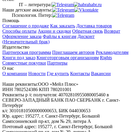
IT – литература:
Наши детские аккаунты:
Психология. Питер:
Помощь
Соглашение о продаже
Как заказать
Доставка товаров
Способы оплаты
Акции и скидки
Обратная связь
Возврат
Оформление заказа
Файлы к книгам
Дисконт
(Незначительный брак)
Издательство
Партнерская программа
Приглашаем авторов
Рекламодателям
Книги под заказ
Книготорговым организациям
Rights
Совместные покупки
Партнеры
О нас
О компании
Новости
Где купить
Контакты
Вакансии
Наши реквизиты:ООО «Мейл Плюс»
ИНН 7802524386 КПП 780201001
Реквизиты р /с получателя: 40702810955080005460 в
СЕВЕРО-ЗАПАДНЫЙ БАНК ПАО СБЕРБАНК г. Санкт-
Петербург
к/с 30101810500000000653, БИК 044030653
Юр. адрес: 195277, г. Санкт-Петербург, Большой
Сампсониевский пр-кт, дом № 29, литера А
Почтовый адрес: 195277, г. Санкт-Петербург, Большой
Сампсониевский пр-кт, дом № 29, литера А