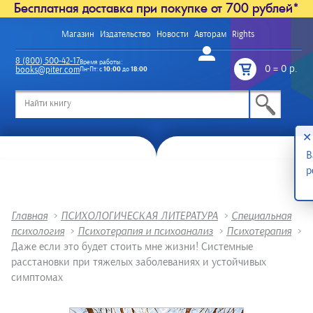
Бесплатная доставка при покупке от 700 рублей*
Магазин
Издательство
Новости
Авторам
Rights
Войти
8 (800) 500-42-17
Время работы:
0
=
0 р.
books@piter.com
Пн-Пт: с
10:00
до
18:00
/
✕
В
р
Главная
>
ПСИХОЛОГИЧЕСКАЯ ЛИТЕРАТУРА
>
Специальная
психология
>
Психотерапия и психоанализ
>
Психотерапия
>
Даже если это будет стоить мне жизни! Системные
расстановки при тяжелых заболеваниях и устойчивых
симптомах