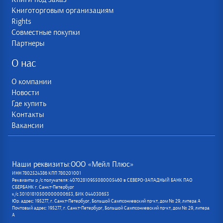
Книготорговым организациям
Rights
Совместные покупки
Партнеры
О нас
О компании
Новости
Где купить
Контакты
Вакансии
Наши реквизиты:ООО «Мейл Плюс»
ИНН 7802524386 КПП 780201001
Реквизиты р /с получателя: 40702810955080005460 в СЕВЕРО-ЗАПАДНЫЙ БАНК ПАО
СБЕРБАНК г. Санкт-Петербург
к/с 30101810500000000653, БИК 044030653
Юр. адрес: 195277, г. Санкт-Петербург, Большой Сампсониевский пр-кт, дом № 29, литера А
Почтовый адрес: 195277, г. Санкт-Петербург, Большой Сампсониевский пр-кт, дом № 29, литера
А