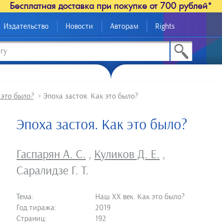
Бесплатная доставка при покупке от 700 рублей*
Издательство
Новости
Авторам
Rights
 это было?
>
Эпоха застоя. Как это было?
Эпоха застоя. Как это было?
Гаспарян А. С.
,
Куликов Д. Е.
,
Саралидзе Г. Т.
Тема:
Наш XX век. Как это было?
Год тиража:
2019
Страниц:
192