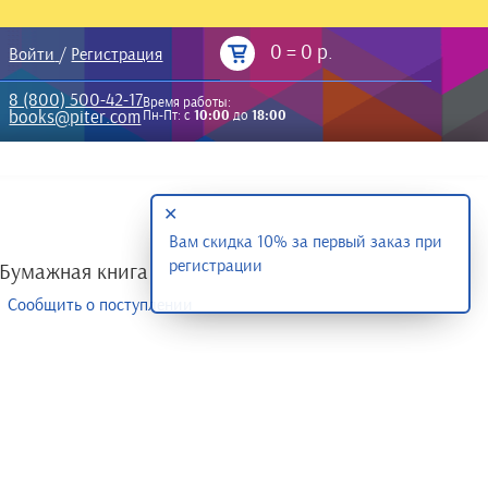
0
=
0 р.
Войти
/
Регистрация
8 (800) 500-42-17
Время работы:
books@piter.com
Пн-Пт: с
10:00
до
18:00
✕
Вам скидка 10% за первый заказ при
регистрации
Бумажная книга
Сообщить о поступлении