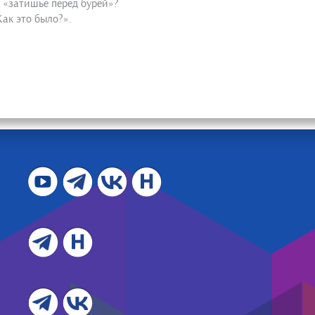
 «затишье перед бурей»?
Как это было?».