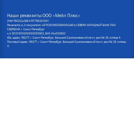
Наши реквизиты:ООО «Мейл Плюс»
ИНН 7802524386 КПП 780201001
Реквизиты р /с получателя: 40702810955080005460 в СЕВЕРО-ЗАПАДНЫЙ БАНК ПАО
СБЕРБАНК г. Санкт-Петербург
к/с 30101810500000000653, БИК 044030653
Юр. адрес: 195277, г. Санкт-Петербург, Большой Сампсониевский пр-кт, дом № 29, литера А
Почтовый адрес: 195277, г. Санкт-Петербург, Большой Сампсониевский пр-кт, дом № 29, литера
А