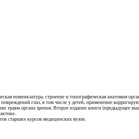
ская номенклатура, строение и топографическая анатомия орга
 повреждений глаз, в том числе у детей, применение корригиру
х травм органа зрения. Второе издание книги (предыдущее вышл
актике.
нтов старших курсов медицинских вузов.