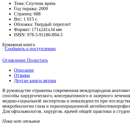
Тема:
Спутник врача
Год тиража:
2009
Страниц:
688
Вес:
1 015 г.
Обложка:
Твердый переплет
Формат:
171х241х34 мм
ISBN:
978-5-91180-894-5
Бумажная книга
Сообщить о поступлении
Оглавление
Полистать
Описание
Отзывы
Другие книги автора
В руководстве отражены современная международная анатомиче
способы хирургического, консервативного и лазерного лечения
медико-социальной экспертизы и инвалидности при последствия
микробиологии глаза и периоперационной антибиотикопрофил
Для офтальмологов, хирургов, врачей общей практики и студе
Пока нет отзывов