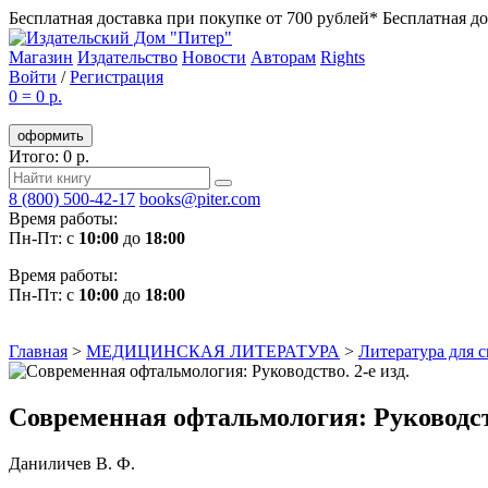
Бесплатная доставка при покупке от 700 рублей*
Бесплатная до
Магазин
Издательство
Новости
Авторам
Rights
Войти
/
Регистрация
0
=
0 р.
оформить
Итого: 0 р.
8 (800) 500-42-17
books@piter.com
Время работы:
Пн-Пт: с
10:00
до
18:00
Время работы:
Пн-Пт: с
10:00
до
18:00
Главная
>
МЕДИЦИНСКАЯ ЛИТЕРАТУРА
>
Литература для 
Современная офтальмология: Руководств
Даниличев В. Ф.