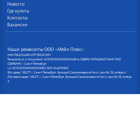
Новости
Где купить
Контакты
Вакансии
Наши реквизиты:ООО «Мейл Плюс»
ИНН 7802524386 КПП 780201001
Реквизиты р /с получателя: 40702810955080005460 в СЕВЕРО-ЗАПАДНЫЙ БАНК ПАО
СБЕРБАНК г. Санкт-Петербург
к/с 30101810500000000653, БИК 044030653
Юр. адрес: 195277, г. Санкт-Петербург, Большой Сампсониевский пр-кт, дом № 29, литера А
Почтовый адрес: 195277, г. Санкт-Петербург, Большой Сампсониевский пр-кт, дом № 29, литера
А