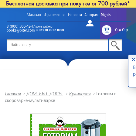
Бесплатная доставка при покупке от 700 рублей*
Магазин
Издательство
Новости
Авторам
Rights
Войти
8 (800) 500-42-17
Время работы:
0
=
0 р.
books@piter.com
Пн-Пт: с
10:00
до
18:00
/
✕
В
р
Главная
>
ДОМ. БЫТ. ДОСУГ
>
Кулинария
>
Готовим в
скороварке-мультиварке