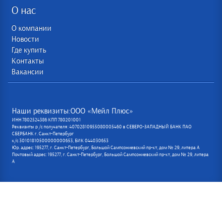
О нас
О компании
Новости
Где купить
Контакты
Вакансии
Наши реквизиты:ООО «Мейл Плюс»
ИНН 7802524386 КПП 780201001
Реквизиты р /с получателя: 40702810955080005460 в СЕВЕРО-ЗАПАДНЫЙ БАНК ПАО
СБЕРБАНК г. Санкт-Петербург
к/с 30101810500000000653, БИК 044030653
Юр. адрес: 195277, г. Санкт-Петербург, Большой Сампсониевский пр-кт, дом № 29, литера А
Почтовый адрес: 195277, г. Санкт-Петербург, Большой Сампсониевский пр-кт, дом № 29, литера
А