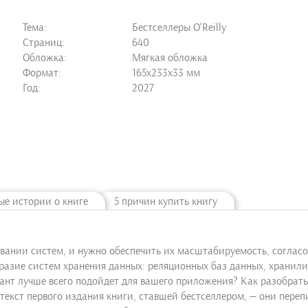
Тема:
Бестселлеры O'Reilly
Страниц:
640
Обложка:
Мягкая обложка
Формат:
165х233х33 мм
Год:
2027
ые истории о книге
5 причин купить книгу
вании систем, и нужно обеспечить их масштабируемость, согласо
азие систем хранения данных: реляционных баз данных, хранилищ
ант лучше всего подойдет для вашего приложения? Как разобрать
екст первого издания книги, ставшей бестселлером, — они переп