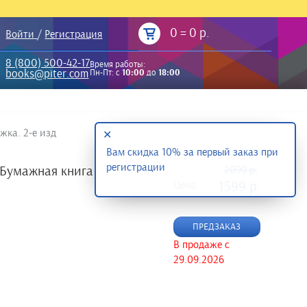
0
=
0 р.
Войти
/
Регистрация
8 (800) 500-42-17
Время работы:
books@piter.com
Пн-Пт: с
10:00
до
18:00
ка. 2-е изд
✕
Вам скидка 10% за первый заказ при
регистрации
Бумажная книга
2099 р.
Цена:
1599 р.
ПРЕДЗАКАЗ
В продаже с
29.09.2026