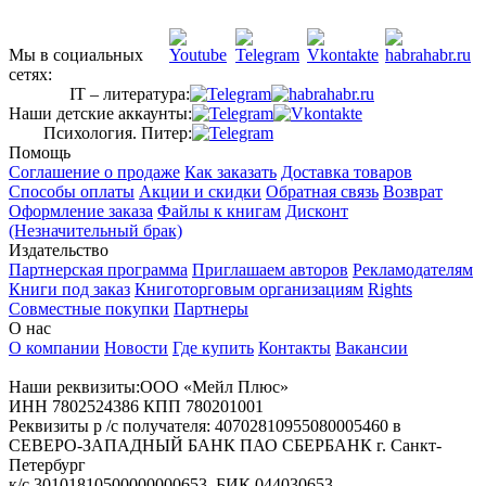
Мы в социальных
сетях:
IT – литература:
Наши детские аккаунты:
Психология. Питер:
Помощь
Соглашение о продаже
Как заказать
Доставка товаров
Способы оплаты
Акции и скидки
Обратная связь
Возврат
Оформление заказа
Файлы к книгам
Дисконт
(Незначительный брак)
Издательство
Партнерская программа
Приглашаем авторов
Рекламодателям
Книги под заказ
Книготорговым организациям
Rights
Совместные покупки
Партнеры
О нас
О компании
Новости
Где купить
Контакты
Вакансии
Наши реквизиты:ООО «Мейл Плюс»
ИНН 7802524386 КПП 780201001
Реквизиты р /с получателя: 40702810955080005460 в
СЕВЕРО-ЗАПАДНЫЙ БАНК ПАО СБЕРБАНК г. Санкт-
Петербург
к/с 30101810500000000653, БИК 044030653