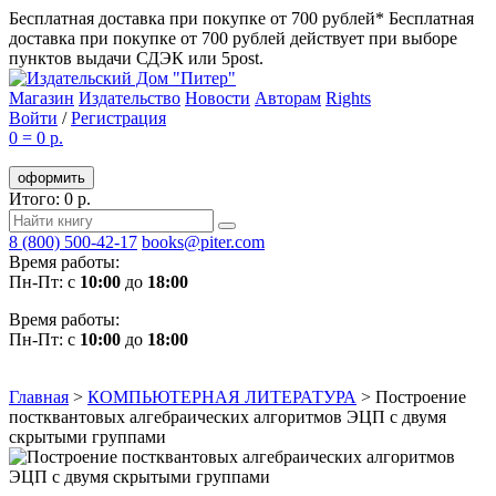
Бесплатная доставка при покупке от 700 рублей*
Бесплатная
доставка при покупке от 700 рублей действует при выборе
пунктов выдачи СДЭК или 5post.
Магазин
Издательство
Новости
Авторам
Rights
Войти
/
Регистрация
0
=
0 р.
оформить
Итого: 0 р.
8 (800) 500-42-17
books@piter.com
Время работы:
Пн-Пт: с
10:00
до
18:00
Время работы:
Пн-Пт: с
10:00
до
18:00
Главная
>
КОМПЬЮТЕРНАЯ ЛИТЕРАТУРА
>
Построение
постквантовых алгебраических алгоритмов ЭЦП с двумя
скрытыми группами