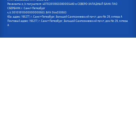
Реквизиты р /с получателя: 40702810955080005460 в СЕВЕРО-ЗАПАДНЫЙ БАНК ПАО
СБЕРБАНК г. Санкт-Петербург
к/с 30101810500000000653, БИК 044030653
Юр. адрес: 195277, г. Санкт-Петербург, Большой Сампсониевский пр-кт, дом № 29, литера А
Почтовый адрес: 195277, г. Санкт-Петербург, Большой Сампсониевский пр-кт, дом № 29, литера
А