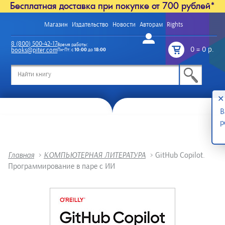
Бесплатная доставка при покупке от 700 рублей*
Магазин
Издательство
Новости
Авторам
Rights
Войти
8 (800) 500-42-17
Время работы:
0
=
0 р.
books@piter.com
Пн-Пт: с
10:00
до
18:00
/
✕
В
р
Главная
>
КОМПЬЮТЕРНАЯ ЛИТЕРАТУРА
>
GitHub Copilot.
Программирование в паре с ИИ