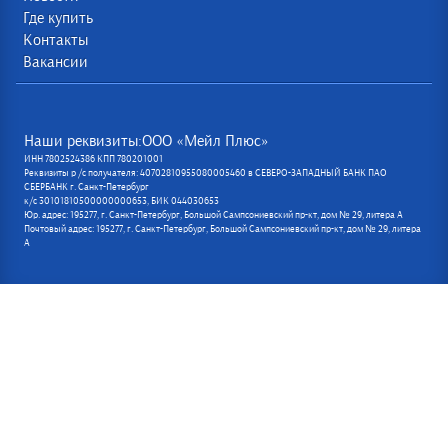
Где купить
Контакты
Вакансии
Наши реквизиты:ООО «Мейл Плюс»
ИНН 7802524386 КПП 780201001
Реквизиты р /с получателя: 40702810955080005460 в СЕВЕРО-ЗАПАДНЫЙ БАНК ПАО
СБЕРБАНК г. Санкт-Петербург
к/с 30101810500000000653, БИК 044030653
Юр. адрес: 195277, г. Санкт-Петербург, Большой Сампсониевский пр-кт, дом № 29, литера А
Почтовый адрес: 195277, г. Санкт-Петербург, Большой Сампсониевский пр-кт, дом № 29, литера
А