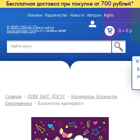
Бесплатная доставка при покупке от 700 рублей*
Магазин
Издательство
Новости
Авторам
Rights
Войти
8 (800) 500-42-17
Время работы:
0
=
0 р.
books@piter.com
Пн-Пт: с
10:00
до
18:00
/
✕
В
р
Главная
>
ДОМ. БЫТ. ДОСУГ
>
Календари. Блокноты.
Ежедневники
>
Блокнотик единороги