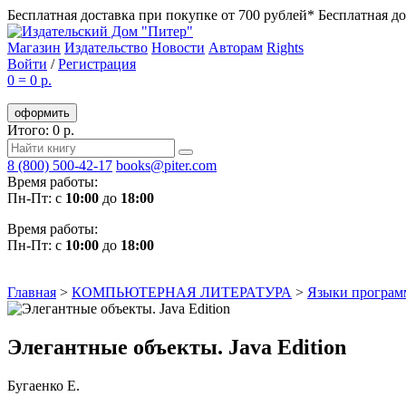
Бесплатная доставка при покупке от 700 рублей*
Бесплатная до
Магазин
Издательство
Новости
Авторам
Rights
Войти
/
Регистрация
0
=
0 р.
оформить
Итого: 0 р.
8 (800) 500-42-17
books@piter.com
Время работы:
Пн-Пт: с
10:00
до
18:00
Время работы:
Пн-Пт: с
10:00
до
18:00
Главная
>
КОМПЬЮТЕРНАЯ ЛИТЕРАТУРА
>
Языки програм
Элегантные объекты. Java Edition
Бугаенко Е.