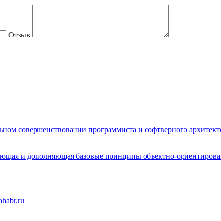
Отзыв
ьном совершенствовании программиста и софтверного архитект
ующая и дополняющая базовые принципы объектно-ориентиров