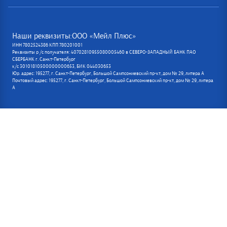
Наши реквизиты:ООО «Мейл Плюс»
ИНН 7802524386 КПП 780201001
Реквизиты р /с получателя: 40702810955080005460 в СЕВЕРО-ЗАПАДНЫЙ БАНК ПАО
СБЕРБАНК г. Санкт-Петербург
к/с 30101810500000000653, БИК 044030653
Юр. адрес: 195277, г. Санкт-Петербург, Большой Сампсониевский пр-кт, дом № 29, литера А
Почтовый адрес: 195277, г. Санкт-Петербург, Большой Сампсониевский пр-кт, дом № 29, литера
А