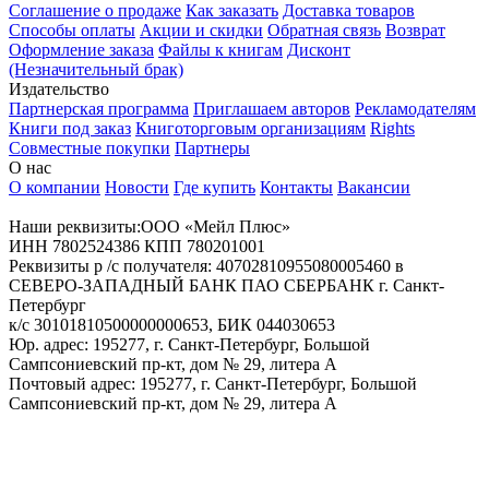
Соглашение о продаже
Как заказать
Доставка товаров
Способы оплаты
Акции и скидки
Обратная связь
Возврат
Оформление заказа
Файлы к книгам
Дисконт
(Незначительный брак)
Издательство
Партнерская программа
Приглашаем авторов
Рекламодателям
Книги под заказ
Книготорговым организациям
Rights
Совместные покупки
Партнеры
О нас
О компании
Новости
Где купить
Контакты
Вакансии
Наши реквизиты:ООО «Мейл Плюс»
ИНН 7802524386 КПП 780201001
Реквизиты р /с получателя: 40702810955080005460 в
СЕВЕРО-ЗАПАДНЫЙ БАНК ПАО СБЕРБАНК г. Санкт-
Петербург
к/с 30101810500000000653, БИК 044030653
Юр. адрес: 195277, г. Санкт-Петербург, Большой
Сампсониевский пр-кт, дом № 29, литера А
Почтовый адрес: 195277, г. Санкт-Петербург, Большой
Сампсониевский пр-кт, дом № 29, литера А