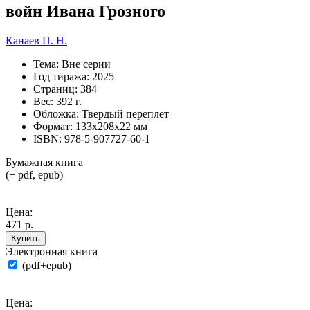
войн Ивана Грозного
Канаев П. Н.
Тема:
Вне серии
Год тиража:
2025
Страниц:
384
Вес:
392 г.
Обложка:
Твердый переплет
Формат:
133х208х22 мм
ISBN:
978-5-907727-60-1
Бумажная книга
(+ pdf, epub)
Цена:
471 р.
Купить
Электронная книга
(pdf+epub)
Цена: