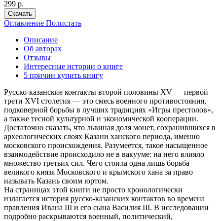
299 р.
Скачать
Оглавление
Полистать
Описание
Об авторах
Отзывы
Интересные истории о книге
5 причин купить книгу
Русско-казанские контакты второй половины XV — первой
трети XVI столетия — это смесь военного противостояния,
подковерной борьбы в лучших традициях «Игры престолов»,
а также тесной культурной и экономической кооперации.
Достаточно сказать, что львиная доля монет, сохранившихся в
археологических слоях Казани ханского периода, именно
московского происхождения. Разумеется, такое насыщенное
взаимодействие происходило не в вакууме: на него влияло
множество третьих сил. Чего стоила одна лишь борьба
великого князя Московского и крымского хана за право
называть Казань своим юртом.
На страницах этой книги не просто хронологически
излагается история русско-казанских контактов во времена
правления Ивана III и его сына Василия III. В исследовании
подробно раскрываются военный, политический,