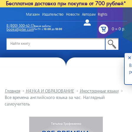
Бесплатная доставка при покупке от 700 рублей*
Магазин
Издательство
Новости
Авторам
Rights
Войти
8 (800) 500-42-17
Время работы:
0
=
0 р.
books@piter.com
Пн-Пт: с
10:00
до
18:00
/
✕
В
р
Главная
>
НАУКА И ОБРАЗОВАНИЕ
>
Иностранные языки
>
Все времена английского языка за час. Наглядный
самоучитель