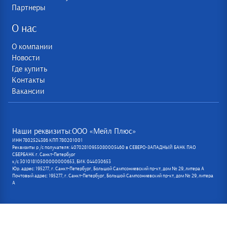
Партнеры
О нас
О компании
Новости
Где купить
Контакты
Вакансии
Наши реквизиты:ООО «Мейл Плюс»
ИНН 7802524386 КПП 780201001
Реквизиты р /с получателя: 40702810955080005460 в СЕВЕРО-ЗАПАДНЫЙ БАНК ПАО
СБЕРБАНК г. Санкт-Петербург
к/с 30101810500000000653, БИК 044030653
Юр. адрес: 195277, г. Санкт-Петербург, Большой Сампсониевский пр-кт, дом № 29, литера А
Почтовый адрес: 195277, г. Санкт-Петербург, Большой Сампсониевский пр-кт, дом № 29, литера
А