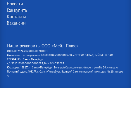
Новости
Где купить
Контакты
Вакансии
Наши реквизиты:ООО «Мейл Плюс»
ИНН 7802524386 КПП 780201001
Реквизиты р /с получателя: 40702810955080005460 в СЕВЕРО-ЗАПАДНЫЙ БАНК ПАО
СБЕРБАНК г. Санкт-Петербург
к/с 30101810500000000653, БИК 044030653
Юр. адрес: 195277, г. Санкт-Петербург, Большой Сампсониевский пр-кт, дом № 29, литера А
Почтовый адрес: 195277, г. Санкт-Петербург, Большой Сампсониевский пр-кт, дом № 29, литера
А