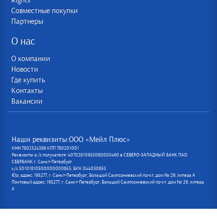
Rights
Совместные покупки
Партнеры
О нас
О компании
Новости
Где купить
Контакты
Вакансии
Наши реквизиты:ООО «Мейл Плюс»
ИНН 7802524386 КПП 780201001
Реквизиты р /с получателя: 40702810955080005460 в СЕВЕРО-ЗАПАДНЫЙ БАНК ПАО
СБЕРБАНК г. Санкт-Петербург
к/с 30101810500000000653, БИК 044030653
Юр. адрес: 195277, г. Санкт-Петербург, Большой Сампсониевский пр-кт, дом № 29, литера А
Почтовый адрес: 195277, г. Санкт-Петербург, Большой Сампсониевский пр-кт, дом № 29, литера
А