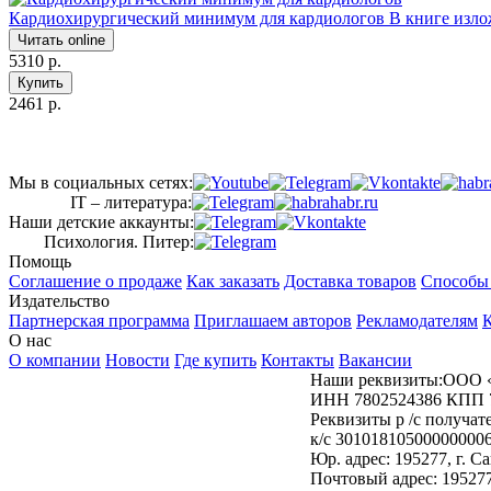
Кардиохирургический минимум для кардиологов
В книге изло
Читать online
5310 р.
Купить
2461 р.
Мы в социальных сетях:
IT – литература:
Наши детские аккаунты:
Психология. Питер:
Помощь
Соглашение о продаже
Как заказать
Доставка товаров
Способы
Издательство
Партнерская программа
Приглашаем авторов
Рекламодателям
К
О нас
О компании
Новости
Где купить
Контакты
Вакансии
Наши реквизиты:ООО 
ИНН 7802524386 КПП 
Реквизиты р /с получ
к/с 30101810500000000
Юр. адрес: 195277, г. 
Почтовый адрес: 195277