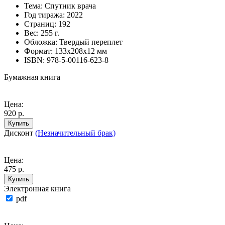
Тема:
Спутник врача
Год тиража:
2022
Страниц:
192
Вес:
255 г.
Обложка:
Твердый переплет
Формат:
133х208х12 мм
ISBN:
978-5-00116-623-8
Бумажная книга
Цена:
920 р.
Купить
Дисконт
(Незначительный брак)
Цена:
475 р.
Купить
Электронная книга
pdf