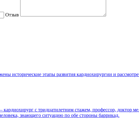
Отзыв
жены исторические этапы развития кардиохирургии и рассмотр
 кардиохирург с тридцатилетним стажем, профессор, доктор мед
 человека, знающего ситуацию по обе стороны баррикад.