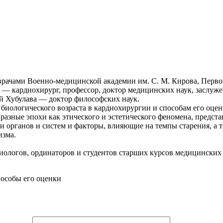
ачами Военно-медицинской академии им. С. М. Кирова, Первой
— кардиохирург, профессор, доктор медицинских наук, заслуж
й Хубулава — доктор философских наук.
биологического возраста в кардиохирургии и способам его оцен
разные эпохи как этического и эстетического феномена, предст
 органов и систем и факторы, влияющие на темпы старения, а 
изма.
иологов, ординаторов и студентов старших курсов медицинских 
пособы его оценки