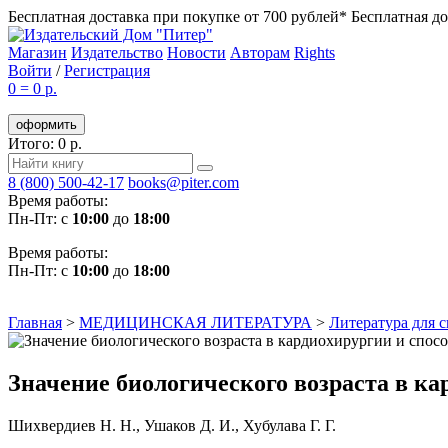
Бесплатная доставка при покупке от 700 рублей*
Бесплатная до
Магазин
Издательство
Новости
Авторам
Rights
Войти
/
Регистрация
0
=
0 р.
оформить
Итого: 0 р.
8 (800) 500-42-17
books@piter.com
Время работы:
Пн-Пт: с
10:00
до
18:00
Время работы:
Пн-Пт: с
10:00
до
18:00
Главная
>
МЕДИЦИНСКАЯ ЛИТЕРАТУРА
>
Литература для 
Значение биологического возраста в ка
Шихвердиев Н. Н.
,
Ушаков Д. И.
,
Хубулава Г. Г.