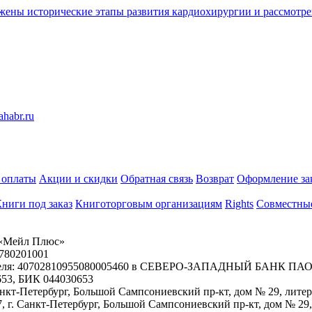
жены исторические этапы развития кардиохирургии и рассмотр
 оплаты
Акции и скидки
Обратная связь
Возврат
Оформление за
ниги под заказ
Книготорговым организациям
Rights
Совместны
«Мейл Плюс»
780201001
ателя: 40702810955080005460 в СЕВЕРО-ЗАПАДНЫЙ БАНК ПАО
653, БИК 044030653
Санкт-Петербург, Большой Сампсониевский пр-кт, дом № 29, лите
, г. Санкт-Петербург, Большой Сампсониевский пр-кт, дом № 29,