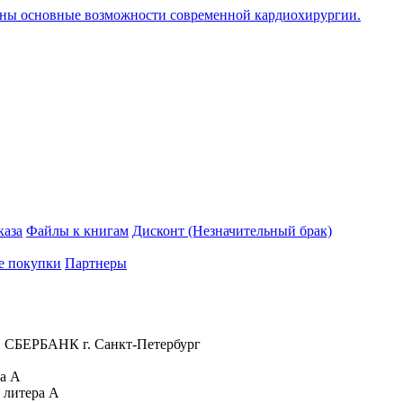
ены основные возможности современной кардиохирургии.
каза
Файлы к книгам
Дисконт (Незначительный брак)
е покупки
Партнеры
 СБЕРБАНК г. Санкт-Петербург
ра А
 литера А