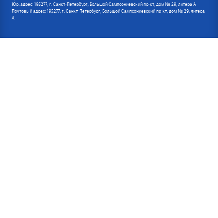
Юр. адрес: 195277, г. Санкт-Петербург, Большой Сампсониевский пр-кт, дом № 29, литера А
Почтовый адрес: 195277, г. Санкт-Петербург, Большой Сампсониевский пр-кт, дом № 29, литера
А