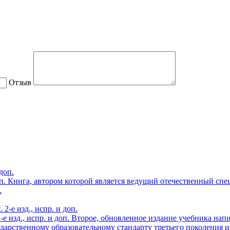
Отзыв
п.
Книга, автором которой является ведущий отечественный спе
.
е изд., испр. и доп.
Второе, обновленное издание учебника нап
ударственному образовательному стандарту третьего поколения 