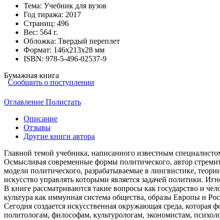
Тема:
Учебник для вузов
Год тиража:
2017
Страниц:
496
Вес:
564 г.
Обложка:
Твердый переплет
Формат:
146х213х28 мм
ISBN:
978-5-496-02537-9
Бумажная книга
Сообщить о поступлении
Оглавление
Полистать
Описание
Отзывы
Другие книги автора
Главной темой учебника, написанного известным специалистом
Осмысливая современные формы политического, автор стремит
модели политического, разрабатываемые в лингвистике, теор
искусство управлять которыми является задачей политики. Иг
В книге рассматриваются такие вопросы как государство и чел
культура как иммунная система общества, образы Европы и Рос
Сегодня создается искусственная окружающая среда, которая ф
политологам, философам, культурологам, экономистам, психол