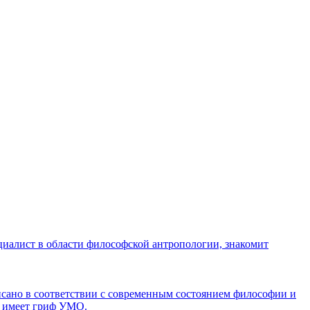
циалист в области философской антропологии, знакомит
исано в соответствии с современным состоянием философии и
и имеет гриф УМО.