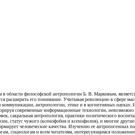
 в области философской антропологии Б. В. Марковым, являетс
ся расширить его понимание. Учитывая революцию в сфере мас
ии коммуникации, антропологии, этике и в когнитивных науках
норируя современные информационные технологии, невозможно п
овек, сакральная антропология, практики политического воспита
сии, статус чужого (ксенофобия и ксенофилия), и многие другие
ормирует человеческие качества. Изучению ее антропогенных по
огам, социологам и всем читателям, интересующимся положение