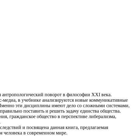
я антропологический поворот в философии XXI века.
с-медиа, в учебнике анализируются новые коммуникативные
. Именно эти дисциплины имеют дело со сложными системами,
равильно поставить и решить задачу единства общества.
ния, гражданское общество в перспективе либерализма,
.
следствий и посвящена данная книга, предлагаемая
м человека в современном мире.