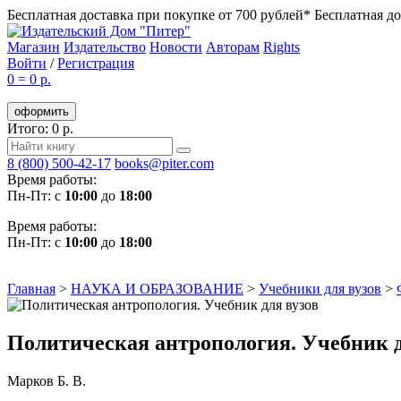
Бесплатная доставка при покупке от 700 рублей*
Бесплатная до
Магазин
Издательство
Новости
Авторам
Rights
Войти
/
Регистрация
0
=
0 р.
оформить
Итого: 0 р.
8 (800) 500-42-17
books@piter.com
Время работы:
Пн-Пт: с
10:00
до
18:00
Время работы:
Пн-Пт: с
10:00
до
18:00
Главная
>
НАУКА И ОБРАЗОВАНИЕ
>
Учебники для вузов
>
Политическая антропология. Учебник д
Марков Б. В.