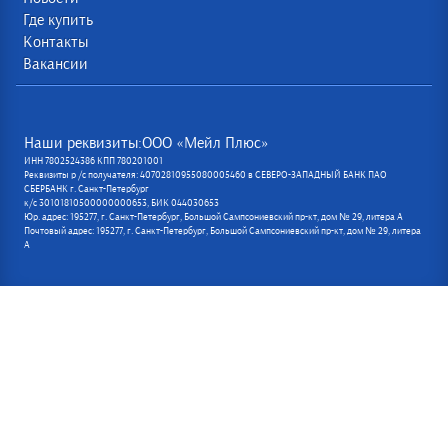
Где купить
Контакты
Вакансии
Наши реквизиты:ООО «Мейл Плюс»
ИНН 7802524386 КПП 780201001
Реквизиты р /с получателя: 40702810955080005460 в СЕВЕРО-ЗАПАДНЫЙ БАНК ПАО
СБЕРБАНК г. Санкт-Петербург
к/с 30101810500000000653, БИК 044030653
Юр. адрес: 195277, г. Санкт-Петербург, Большой Сампсониевский пр-кт, дом № 29, литера А
Почтовый адрес: 195277, г. Санкт-Петербург, Большой Сампсониевский пр-кт, дом № 29, литера
А