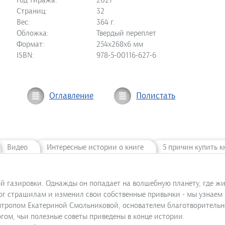
Год тиража:
2021
Страниц:
32
Вес:
364 г.
Обложка:
Твердый переплет
Формат:
254х268х6 мм
ISBN:
978-5-00116-627-6
Оглавление
Полистать
Видео
Интересные истории о книге
5 причин купить к
й газировки. Однажды он попадает на волшебную планету, где жи
ог страшилам и изменил свои собственные привычки - мы узнаем 
антропом Екатериной Смольниковой, основателем благотворитель
огом, чьи полезные советы приведены в конце истории.