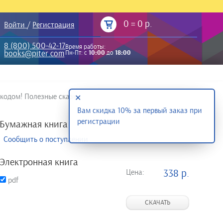
0
=
0 р.
Войти
/
Регистрация
8 (800) 500-42-17
Время работы:
books@piter.com
Пн-Пт: с
10:00
до
18:00
-кодом! Полезные сказки
✕
Вам скидка 10% за первый заказ при
регистрации
Бумажная книга
Сообщить о поступлении
Электронная книга
Цена:
338 р.
pdf
СКАЧАТЬ