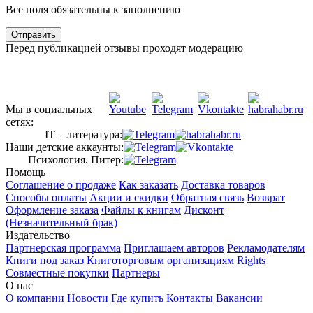
Все поля обязательны к заполнению
Отправить
Перед публикацией отзывы проходят модерацию
Мы в социальных
сетях:
IT – литература:
Наши детские аккаунты:
Психология. Питер:
Помощь
Соглашение о продаже
Как заказать
Доставка товаров
Способы оплаты
Акции и скидки
Обратная связь
Возврат
Оформление заказа
Файлы к книгам
Дисконт
(Незначительный брак)
Издательство
Партнерская программа
Приглашаем авторов
Рекламодателям
Книги под заказ
Книготорговым организациям
Rights
Совместные покупки
Партнеры
О нас
О компании
Новости
Где купить
Контакты
Вакансии