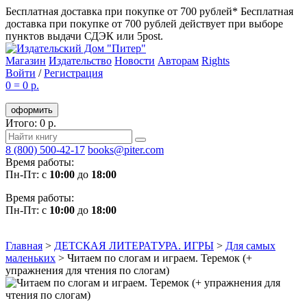
Бесплатная доставка при покупке от 700 рублей*
Бесплатная
доставка при покупке от 700 рублей действует при выборе
пунктов выдачи СДЭК или 5post.
Магазин
Издательство
Новости
Авторам
Rights
Войти
/
Регистрация
0
=
0 р.
оформить
Итого: 0 р.
8 (800) 500-42-17
books@piter.com
Время работы:
Пн-Пт: с
10:00
до
18:00
Время работы:
Пн-Пт: с
10:00
до
18:00
Главная
>
ДЕТСКАЯ ЛИТЕРАТУРА. ИГРЫ
>
Для самых
маленьких
>
Читаем по слогам и играем. Теремок (+
упражнения для чтения по слогам)