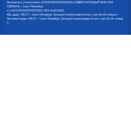
Реквизиты р /с получателя: 40702810955080005460 в СЕВЕРО-ЗАПАДНЫЙ БАНК ПАО
СБЕРБАНК г. Санкт-Петербург
к/с 30101810500000000653, БИК 044030653
Юр. адрес: 195277, г. Санкт-Петербург, Большой Сампсониевский пр-кт, дом № 29, литера А
Почтовый адрес: 195277, г. Санкт-Петербург, Большой Сампсониевский пр-кт, дом № 29, литера
А