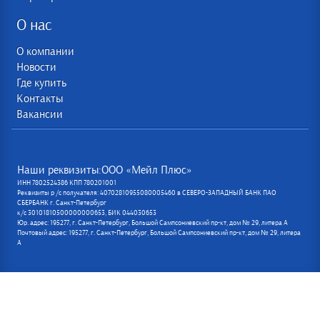
О нас
О компании
Новости
Где купить
Контакты
Вакансии
Наши реквизиты:ООО «Мейл Плюс»
ИНН 7802524386 КПП 780201001
Реквизиты р /с получателя: 40702810955080005460 в СЕВЕРО-ЗАПАДНЫЙ БАНК ПАО
СБЕРБАНК г. Санкт-Петербург
к/с 30101810500000000653, БИК 044030653
Юр. адрес: 195277, г. Санкт-Петербург, Большой Сампсониевский пр-кт, дом № 29, литера А
Почтовый адрес: 195277, г. Санкт-Петербург, Большой Сампсониевский пр-кт, дом № 29, литера
А