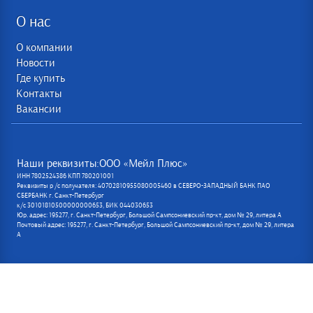
О нас
О компании
Новости
Где купить
Контакты
Вакансии
Наши реквизиты:ООО «Мейл Плюс»
ИНН 7802524386 КПП 780201001
Реквизиты р /с получателя: 40702810955080005460 в СЕВЕРО-ЗАПАДНЫЙ БАНК ПАО
СБЕРБАНК г. Санкт-Петербург
к/с 30101810500000000653, БИК 044030653
Юр. адрес: 195277, г. Санкт-Петербург, Большой Сампсониевский пр-кт, дом № 29, литера А
Почтовый адрес: 195277, г. Санкт-Петербург, Большой Сампсониевский пр-кт, дом № 29, литера
А