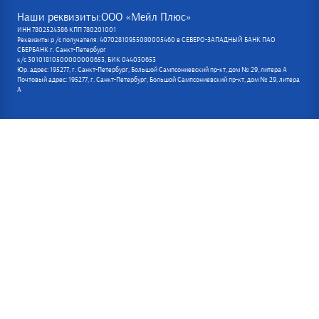
Наши реквизиты:ООО «Мейл Плюс»
ИНН 7802524386 КПП 780201001
Реквизиты р /с получателя: 40702810955080005460 в СЕВЕРО-ЗАПАДНЫЙ БАНК ПАО
СБЕРБАНК г. Санкт-Петербург
к/с 30101810500000000653, БИК 044030653
Юр. адрес: 195277, г. Санкт-Петербург, Большой Сампсониевский пр-кт, дом № 29, литера А
Почтовый адрес: 195277, г. Санкт-Петербург, Большой Сампсониевский пр-кт, дом № 29, литера
А