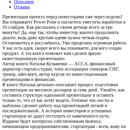
Описание
Отзывы
Презентация проекта перед инвесторами уже через неделю?
Вы открываете Power Point и пытаетесь уместить наработки в
10 слайдов. Как рассказать о своем детище всего за три
минуты? Да, еще так, чтобы инвестор захотел продолжить
диалог, ведь даже крутым идеям нужна четкая подача.
Остановитесь и расслабьтесь. Уже проделана огромная работа.
У вас есть идея, скорее всего вы понимаете, для кого создан
продукт. А эта книга поможет вам сделать яркую
инвестиционную презентацию.
Автор книги Наталья Кузьменко — ACCA, финансовый
директор стартап-студии, член ассоциации спикеров СНГ,
трекер, sales-коуч, автор курсов по инвестиционным
презентациям и финансам.
В книге Наталья детально описывает процесс подготовки
презентации на миллион долларов за семь дней. Узнайте, как
составить структуру идеальной презентации и оставить
только то, что от вас хотят видеть. Готовые чек-листы и
шаблоны сделают работу над презентацией легкой и
последовательной. А истории инвесторов и успешных
стартаперов не дадут отступить от намеченного пути.
Издание будет интересно собственникам бизнеса,
начинающим предпринимателям, стартаперам - всем, кому по