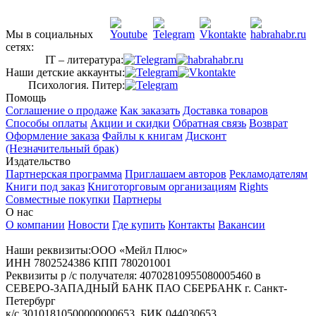
Мы в социальных
сетях:
IT – литература:
Наши детские аккаунты:
Психология. Питер:
Помощь
Соглашение о продаже
Как заказать
Доставка товаров
Способы оплаты
Акции и скидки
Обратная связь
Возврат
Оформление заказа
Файлы к книгам
Дисконт
(Незначительный брак)
Издательство
Партнерская программа
Приглашаем авторов
Рекламодателям
Книги под заказ
Книготорговым организациям
Rights
Совместные покупки
Партнеры
О нас
О компании
Новости
Где купить
Контакты
Вакансии
Наши реквизиты:ООО «Мейл Плюс»
ИНН 7802524386 КПП 780201001
Реквизиты р /с получателя: 40702810955080005460 в
СЕВЕРО-ЗАПАДНЫЙ БАНК ПАО СБЕРБАНК г. Санкт-
Петербург
к/с 30101810500000000653, БИК 044030653