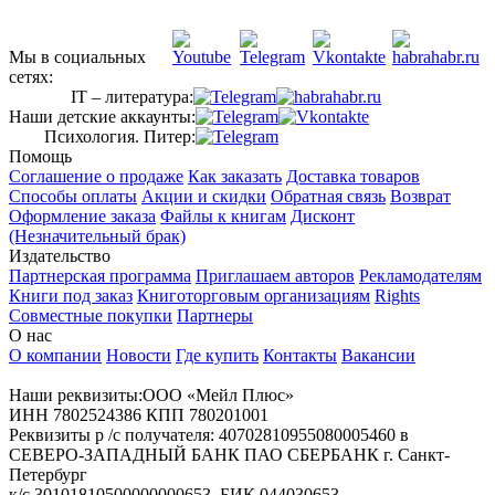
Мы в социальных
сетях:
IT – литература:
Наши детские аккаунты:
Психология. Питер:
Помощь
Соглашение о продаже
Как заказать
Доставка товаров
Способы оплаты
Акции и скидки
Обратная связь
Возврат
Оформление заказа
Файлы к книгам
Дисконт
(Незначительный брак)
Издательство
Партнерская программа
Приглашаем авторов
Рекламодателям
Книги под заказ
Книготорговым организациям
Rights
Совместные покупки
Партнеры
О нас
О компании
Новости
Где купить
Контакты
Вакансии
Наши реквизиты:ООО «Мейл Плюс»
ИНН 7802524386 КПП 780201001
Реквизиты р /с получателя: 40702810955080005460 в
СЕВЕРО-ЗАПАДНЫЙ БАНК ПАО СБЕРБАНК г. Санкт-
Петербург
к/с 30101810500000000653, БИК 044030653