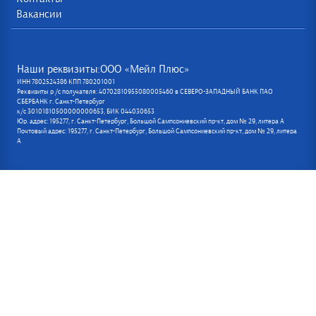
Вакансии
Наши реквизиты:ООО «Мейл Плюс»
ИНН 7802524386 КПП 780201001
Реквизиты р /с получателя: 40702810955080005460 в СЕВЕРО-ЗАПАДНЫЙ БАНК ПАО
СБЕРБАНК г. Санкт-Петербург
к/с 30101810500000000653, БИК 044030653
Юр. адрес: 195277, г. Санкт-Петербург, Большой Сампсониевский пр-кт, дом № 29, литера А
Почтовый адрес: 195277, г. Санкт-Петербург, Большой Сампсониевский пр-кт, дом № 29, литера
А