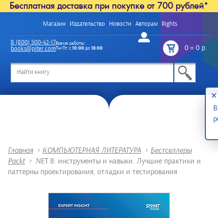
Бесплатная доставка при покупке от 700 рублей*
Магазин
Издательство
Новости
Авторам
Rights
Войти
8 (800) 500-42-17
Время работы:
0
=
0 р.
books@piter.com
Пн-Пт: с
10:00
до
18:00
/
✕
В
р
Главная
>
КОМПЬЮТЕРНАЯ ЛИТЕРАТУРА
>
Бестселлеры
Packt
>
.NET 8: инструменты и навыки. Лучшие практики и
паттерны проектирования, отладки и тестирования