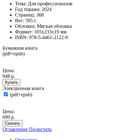
Тема:
Для профессионалов
Год тиража:
2024
Страниц:
368
Вес:
595 г.
Обложка:
Мягкая обложка
Формат:
165х233х19 мм
ISBN:
978-5-4461-2122-9
Бумажная книга
(pdf+epub)
Цена:
948 р.
Купить
Электронная книга
(pdf+epub)
Цена:
699 р.
Скачать
Оглавление
Полистать
Описание