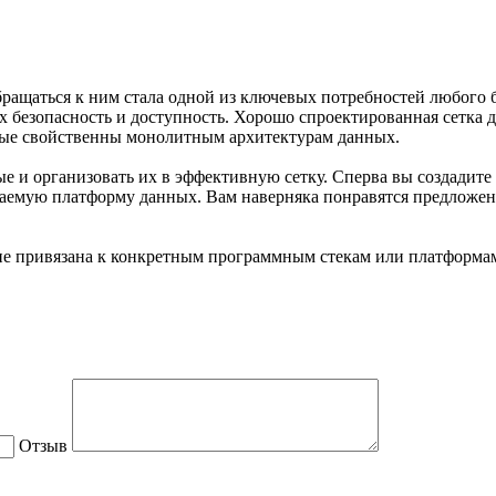
ащаться к ним стала одной из ключевых потребностей любого би
 безопасность и доступность. Хорошо спроектированная сетка 
орые свойственны монолитным архитектурам данных.
ные и организовать их в эффективную сетку. Сперва вы создади
живаемую платформу данных. Вам наверняка понравятся предложе
 не привязана к конкретным программным стекам или платформа
Отзыв