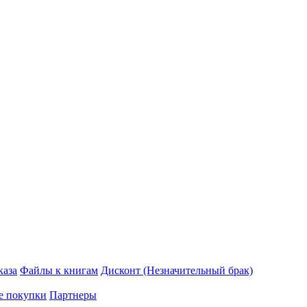
каза
Файлы к книгам
Дисконт (Незначительный брак)
е покупки
Партнеры