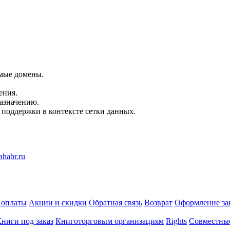
емые домены.
ения.
азначению.
поддержки в контексте сетки данных.
 оплаты
Акции и скидки
Обратная связь
Возврат
Оформление за
ниги под заказ
Книготорговым организациям
Rights
Совместны