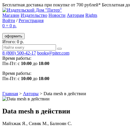
Бесплатная доставка при покупке от 700 рублей*
Бесплатная до
Магазин
Издательство
Новости
Авторам
Rights
Войти
/
Регистрация
0
=
0 р.
оформить
Итого: 0 р.
8 (800) 500-42-17
books@piter.com
Время работы:
Пн-Пт: с
10:00
до
18:00
Время работы:
Пн-Пт: с
10:00
до
18:00
Главная
>
Авторы
>
Data mesh в действии
Data mesh в действии
Майхжак Я.
,
Сивяк М.
,
Балноян С.