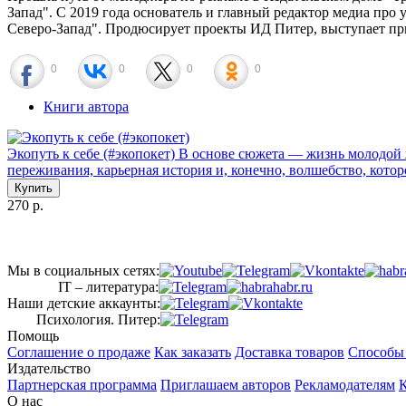
Запад". С 2019 года основатель и главный редактор медиа про 
Северо-Запад". Продюсирует проекты ИД Питер, выступает п
0
0
0
0
Книги автора
Экопуть к себе (#экопокет)
В основе сюжета — жизнь молодой ж
переживания, карьерная история и, конечно, волшебство, котор
Купить
270 р.
Мы в социальных сетях:
IT – литература:
Наши детские аккаунты:
Психология. Питер:
Помощь
Соглашение о продаже
Как заказать
Доставка товаров
Способы
Издательство
Партнерская программа
Приглашаем авторов
Рекламодателям
К
О нас