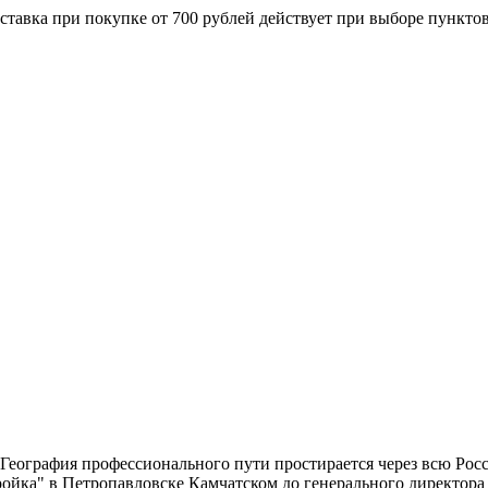
ставка при покупке от 700 рублей действует при выборе пункто
еография профессионального пути простирается через всю Росс
ройка" в Петропавловске Камчатском до генерального директора