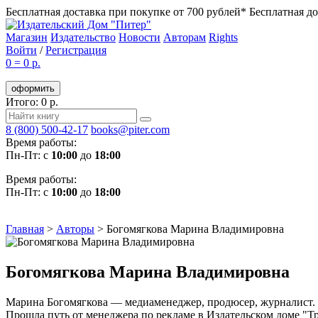
Бесплатная доставка при покупке от 700 рублей*
Бесплатная до
Магазин
Издательство
Новости
Авторам
Rights
Войти
/
Регистрация
0
=
0 р.
оформить
Итого: 0 р.
8 (800) 500-42-17
books@piter.com
Время работы:
Пн-Пт: с
10:00
до
18:00
Время работы:
Пн-Пт: с
10:00
до
18:00
Главная
>
Авторы
>
Богомягкова Марина Владимировна
Богомягкова Марина Владимировна
Марина Богомягкова — медиаменеджер, продюсер, журналист. Г
Прошла путь от менеджера по рекламе в Издательском доме "Т