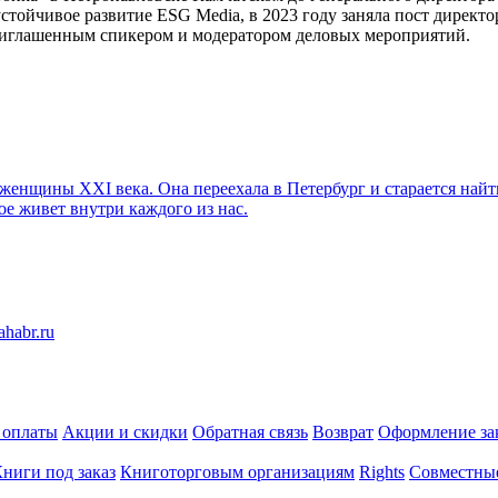
устойчивое развитие ESG Media, в 2023 году заняла пост директо
риглашенным спикером и модератором деловых мероприятий.
енщины XXI века. Она переехала в Петербург и старается найти
ое живет внутри каждого из нас.
 оплаты
Акции и скидки
Обратная связь
Возврат
Оформление за
ниги под заказ
Книготорговым организациям
Rights
Совместны