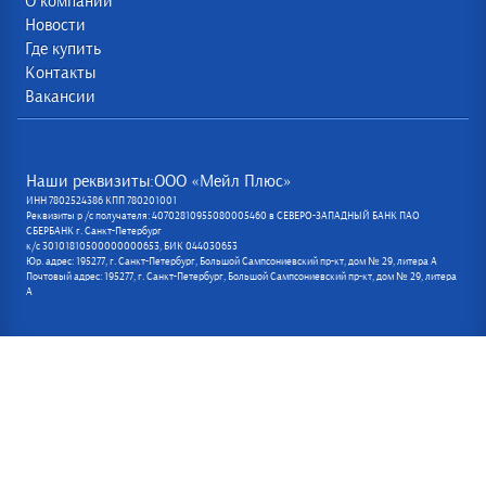
О компании
Новости
Где купить
Контакты
Вакансии
Наши реквизиты:ООО «Мейл Плюс»
ИНН 7802524386 КПП 780201001
Реквизиты р /с получателя: 40702810955080005460 в СЕВЕРО-ЗАПАДНЫЙ БАНК ПАО
СБЕРБАНК г. Санкт-Петербург
к/с 30101810500000000653, БИК 044030653
Юр. адрес: 195277, г. Санкт-Петербург, Большой Сампсониевский пр-кт, дом № 29, литера А
Почтовый адрес: 195277, г. Санкт-Петербург, Большой Сампсониевский пр-кт, дом № 29, литера
А