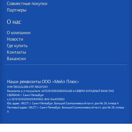
Совместные покупки
Партнеры
О нас
О компании
Новости
Где купить
Контакты
Вакансии
Наши реквизиты:ООО «Мейл Плюс»
ИНН 7802524386 КПП 780201001
Реквизиты р /с получателя: 40702810955080005460 в СЕВЕРО-ЗАПАДНЫЙ БАНК ПАО
СБЕРБАНК г. Санкт-Петербург
к/с 30101810500000000653, БИК 044030653
Юр. адрес: 195277, г. Санкт-Петербург, Большой Сампсониевский пр-кт, дом № 29, литера А
Почтовый адрес: 195277, г. Санкт-Петербург, Большой Сампсониевский пр-кт, дом № 29, литера
А