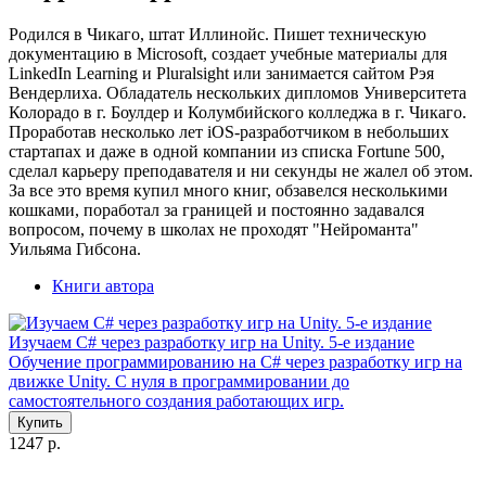
Родился в Чикаго, штат Иллинойс. Пишет техническую
документацию в Microsoft, создает учебные материалы для
LinkedIn Learning и Pluralsight или занимается сайтом Рэя
Вендерлиха. Обладатель нескольких дипломов Университета
Колорадо в г. Боулдер и Колумбийского колледжа в г. Чикаго.
Проработав несколько лет iOS-разработчиком в небольших
стартапах и даже в одной компании из списка Fortune 500,
сделал карьеру преподавателя и ни секунды не жалел об этом.
За все это время купил много книг, обзавелся несколькими
кошками, поработал за границей и постоянно задавался
вопросом, почему в школах не проходят "Нейроманта"
Уильяма Гибсона.
Книги автора
Изучаем C# через разработку игр на Unity. 5-е издание
Обучение программированию на C# через разработку игр на
движке Unity. С нуля в программировании до
самостоятельного создания работающих игр.
Купить
1247 р.