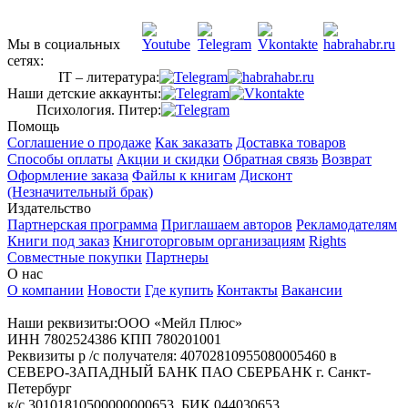
Мы в социальных
сетях:
IT – литература:
Наши детские аккаунты:
Психология. Питер:
Помощь
Соглашение о продаже
Как заказать
Доставка товаров
Способы оплаты
Акции и скидки
Обратная связь
Возврат
Оформление заказа
Файлы к книгам
Дисконт
(Незначительный брак)
Издательство
Партнерская программа
Приглашаем авторов
Рекламодателям
Книги под заказ
Книготорговым организациям
Rights
Совместные покупки
Партнеры
О нас
О компании
Новости
Где купить
Контакты
Вакансии
Наши реквизиты:ООО «Мейл Плюс»
ИНН 7802524386 КПП 780201001
Реквизиты р /с получателя: 40702810955080005460 в
СЕВЕРО-ЗАПАДНЫЙ БАНК ПАО СБЕРБАНК г. Санкт-
Петербург
к/с 30101810500000000653, БИК 044030653