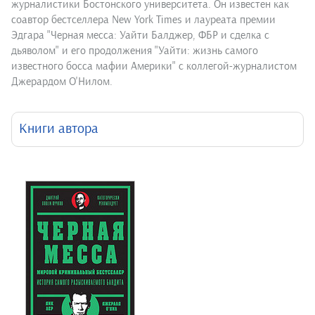
журналистики Бостонского университета. Он известен как
соавтор бестселлера New York Times и лауреата премии
Эдгара "Черная месса: Уайти Балджер, ФБР и сделка с
дьяволом" и его продолжения "Уайти: жизнь самого
известного босса мафии Америки" с коллегой-журналистом
Джерардом О'Нилом.
Книги автора