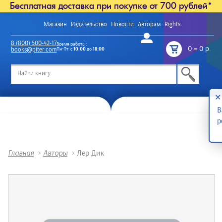
Бесплатная доставка при покупке от 700 рублей*
Магазин
Издательство
Новости
Авторам
Rights
Войти
8 (800) 500-42-17
Время работы:
0
=
0 р.
books@piter.com
Пн-Пт: с
10:00
до
18:00
/
✕
В
р
Главная
>
Авторы
>
Лер Дик