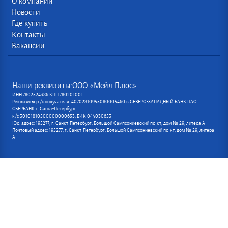
О компании
Новости
Где купить
Контакты
Вакансии
Наши реквизиты:ООО «Мейл Плюс»
ИНН 7802524386 КПП 780201001
Реквизиты р /с получателя: 40702810955080005460 в СЕВЕРО-ЗАПАДНЫЙ БАНК ПАО
СБЕРБАНК г. Санкт-Петербург
к/с 30101810500000000653, БИК 044030653
Юр. адрес: 195277, г. Санкт-Петербург, Большой Сампсониевский пр-кт, дом № 29, литера А
Почтовый адрес: 195277, г. Санкт-Петербург, Большой Сампсониевский пр-кт, дом № 29, литера
А