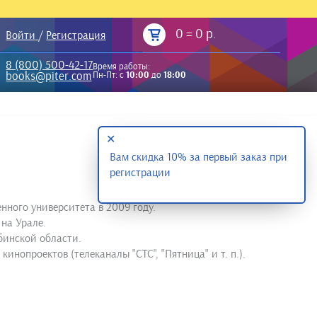
0
=
0 р.
Войти
/
Регистрация
8 (800) 500-42-17
Время работы:
books@piter.com
Пн-Пт: с
10:00
до
18:00
✕
Вам скидка 10% за первый заказ при
регистрации
нного университета в 2009 году.
на Урале.
бинской области.
инопроектов (телеканалы "СТС", "Пятница" и т. п.).