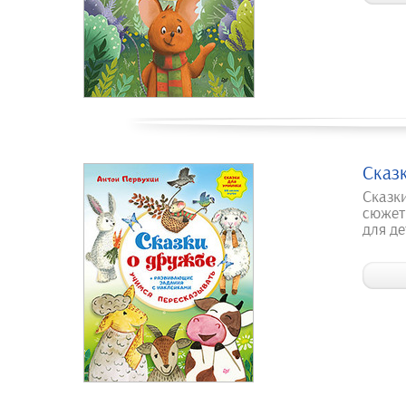
Сказ
Сказк
сюжет
для де