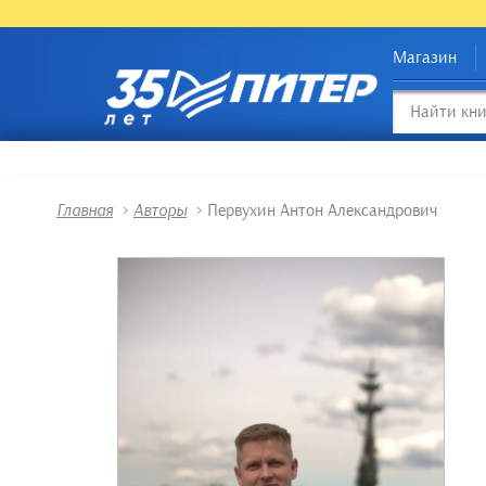
Магазин
Главная
>
Авторы
>
Первухин Антон Александрович