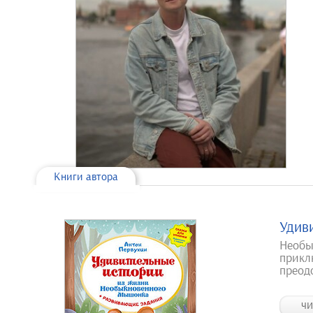
Книги автора
Удив
Необы
прикл
преодо
ЧИ