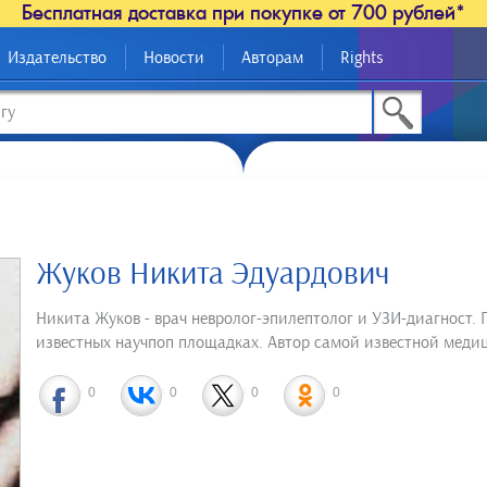
Бесплатная доставка при покупке от 700 рублей*
Издательство
Новости
Авторам
Rights
Жуков Никита Эдуардович
Никита Жуков - врач невролог-эпилептолог и УЗИ-диагност. 
известных научпоп площадках. Автор самой известной меди
0
0
0
0