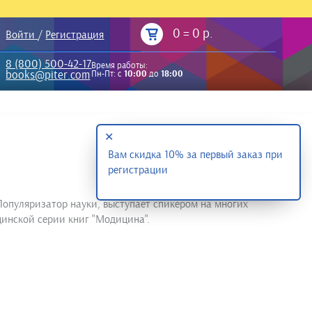
0
=
0 р.
Войти
/
Регистрация
8 (800) 500-42-17
Время работы:
books@piter.com
Пн-Пт: с
10:00
до
18:00
✕
Вам скидка 10% за первый заказ при
регистрации
Популяризатор науки, выступает спикером на многих
цинской серии книг "Модицина".