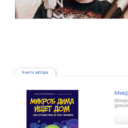
Книги автора
Микр
Микро
@modi