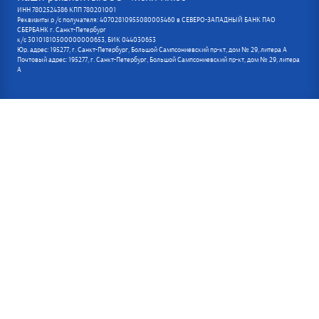
ИНН 7802524386 КПП 780201001
Реквизиты р /с получателя: 40702810955080005460 в СЕВЕРО-ЗАПАДНЫЙ БАНК ПАО
СБЕРБАНК г. Санкт-Петербург
к/с 30101810500000000653, БИК 044030653
Юр. адрес: 195277, г. Санкт-Петербург, Большой Сампсониевский пр-кт, дом № 29, литера А
Почтовый адрес: 195277, г. Санкт-Петербург, Большой Сампсониевский пр-кт, дом № 29, литера
А