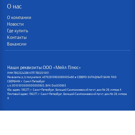
О нас
О компании
Новости
Где купить
Контакты
Вакансии
Наши реквизиты:ООО «Мейл Плюс»
ИНН 7802524386 КПП 780201001
Реквизиты р /с получателя: 40702810955080005460 в СЕВЕРО-ЗАПАДНЫЙ БАНК ПАО
СБЕРБАНК г. Санкт-Петербург
к/с 30101810500000000653, БИК 044030653
Юр. адрес: 195277, г. Санкт-Петербург, Большой Сампсониевский пр-кт, дом № 29, литера А
Почтовый адрес: 195277, г. Санкт-Петербург, Большой Сампсониевский пр-кт, дом № 29, литера
А