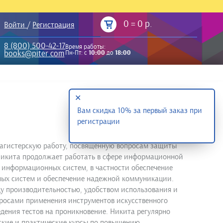
0
=
0 р.
Войти
/
Регистрация
8 (800) 500-42-17
Время работы:
books@piter.com
Пн-Пт: с
10:00
до
18:00
✕
Вам скидка 10% за первый заказ при
регистрации
л магистерскую работу, посвященную вопросам защиты
 Никита продолжает работать в сфере информационной
ы информационных систем, в частности обеспечение
ных систем и обеспечение надежной коммуникации.
у производительностью, удобством использования и
росами применения инструментов искусственного
едения тестов на проникновение. Никита регулярно
ские и практические курсы по повышению