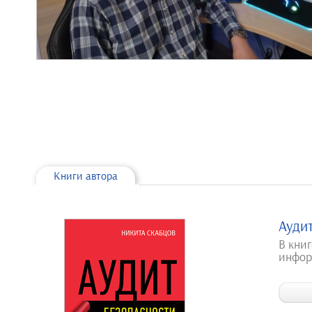
Книги автора
Ауди
В кни
инфор