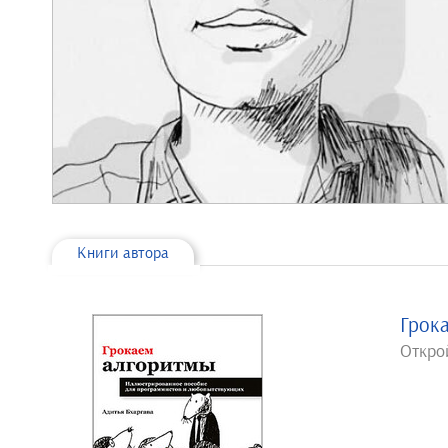
Книги автора
Грок
Откро