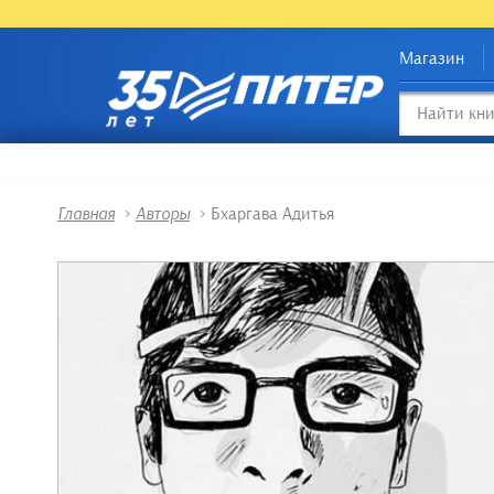
Магазин
Главная
>
Авторы
>
Бхаргава Адитья