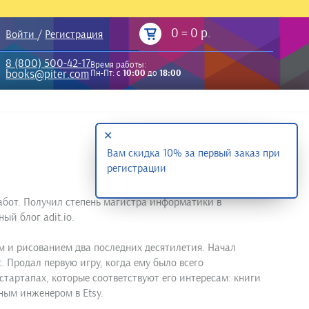
0
=
0 р.
Войти
/
Регистрация
8 (800) 500-42-17
Время работы:
books@piter.com
Пн-Пт: с
10:00
до
18:00
✕
Вам скидка 10% за первый заказ при
регистрации
работ. Получил степень магистра информатики в
й блог adit.io.
м и рисованием два последних десятилетия. Начал
t. Продал первую игру, когда ему было всего
стартапах, которые соответствуют его интересам: книги
тным инженером в Etsy.