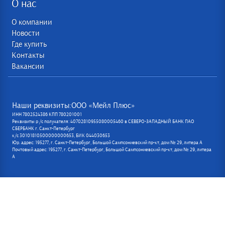
О нас
О компании
Новости
Где купить
Контакты
Вакансии
Наши реквизиты:ООО «Мейл Плюс»
ИНН 7802524386 КПП 780201001
Реквизиты р /с получателя: 40702810955080005460 в СЕВЕРО-ЗАПАДНЫЙ БАНК ПАО
СБЕРБАНК г. Санкт-Петербург
к/с 30101810500000000653, БИК 044030653
Юр. адрес: 195277, г. Санкт-Петербург, Большой Сампсониевский пр-кт, дом № 29, литера А
Почтовый адрес: 195277, г. Санкт-Петербург, Большой Сампсониевский пр-кт, дом № 29, литера
А