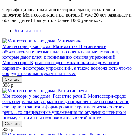
Сертифицированный монтессори-педагог, создатель и
директор Монтессори-центра, который уже 20 лет развивает и
обучает детей! Выпустила более 1000 учеников.
Книги автора
Монтессори у вас дома. Математика
В этой книге
объясняются те незаметные, но очень важные «мелочи»,
которые дают ключ к пониманию смысла упражнений
Монтессори. Кроме того здесь можно найти «домашний
вариант» некоторых упражнений, а также возможность что-то
соорудить своими руками или вмес
Скачать
306 р.
Монтессори у вас дома. Развитие речи
В Монтессори-среде
есть специальные упражнения, направленные на накопление
словарного запаса и формирование грамматического строя
речи. Это специальные упражнения по обучению чтению и
письму. С ними вы познакомитесь в этой книге.
Скачать
306 р.