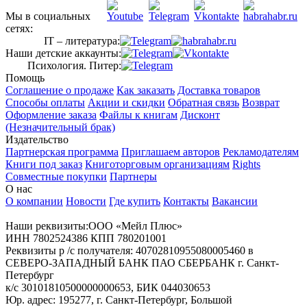
Мы в социальных
сетях:
IT – литература:
Наши детские аккаунты:
Психология. Питер:
Помощь
Соглашение о продаже
Как заказать
Доставка товаров
Способы оплаты
Акции и скидки
Обратная связь
Возврат
Оформление заказа
Файлы к книгам
Дисконт
(Незначительный брак)
Издательство
Партнерская программа
Приглашаем авторов
Рекламодателям
Книги под заказ
Книготорговым организациям
Rights
Совместные покупки
Партнеры
О нас
О компании
Новости
Где купить
Контакты
Вакансии
Наши реквизиты:ООО «Мейл Плюс»
ИНН 7802524386 КПП 780201001
Реквизиты р /с получателя: 40702810955080005460 в
СЕВЕРО-ЗАПАДНЫЙ БАНК ПАО СБЕРБАНК г. Санкт-
Петербург
к/с 30101810500000000653, БИК 044030653
Юр. адрес: 195277, г. Санкт-Петербург, Большой