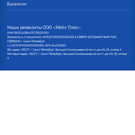
Вакансии
Наши реквизиты:ООО «Мейл Плюс»
ИНН 7802524386 КПП 780201001
Реквизиты р /с получателя: 40702810955080005460 в СЕВЕРО-ЗАПАДНЫЙ БАНК ПАО
СБЕРБАНК г. Санкт-Петербург
к/с 30101810500000000653, БИК 044030653
Юр. адрес: 195277, г. Санкт-Петербург, Большой Сампсониевский пр-кт, дом № 29, литера А
Почтовый адрес: 195277, г. Санкт-Петербург, Большой Сампсониевский пр-кт, дом № 29, литера
А