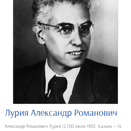
Лурия Александр Романович
Александр Романович Лурия (3 [16] июля 1902, Казань — 14