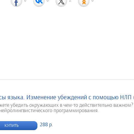
0
0
2
0
сы языка. Изменение убеждений с помощью НЛП (
жете убедить окружающих в чем-то действительно важном?
 нейролингвистического программирования.
288 р.
КУПИТЬ