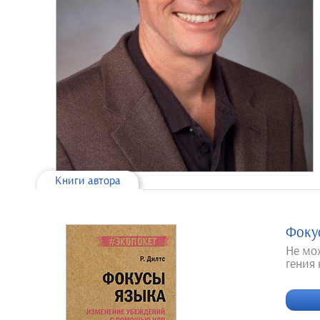
Книги автора
Фоку
Не мо
гения