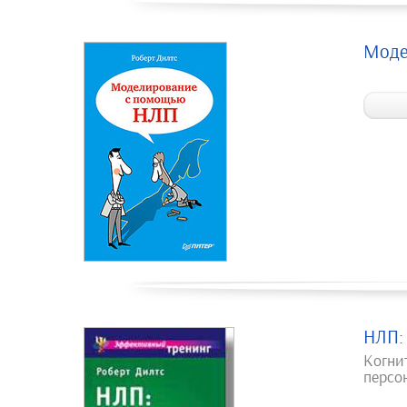
Моде
НЛП:
Когни
персо