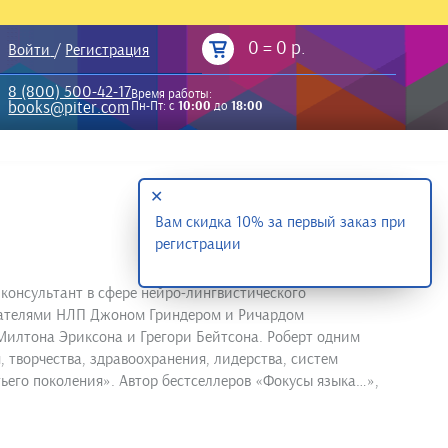
0
=
0 р.
Войти
/
Регистрация
8 (800) 500-42-17
Время работы:
books@piter.com
Пн-Пт: с
10:00
до
18:00
✕
Вам скидка 10% за первый заказ при
регистрации
 консультант в сфере нейро-лингвистического
ователями НЛП Джоном Гриндером и Ричардом
Милтона Эриксона и Грегори Бейтсона. Роберт одним
 творчества, здравоохранения, лидерства, систем
тьего поколения». Автор бестселлеров «Фокусы языка…»,