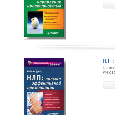
НЛП:
Главн
Руков