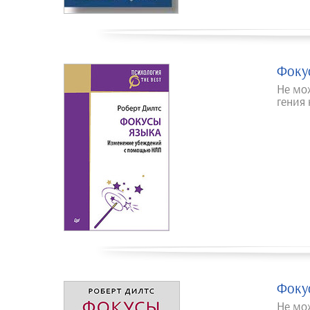
Фоку
Не мо
гения
Фоку
Не мо