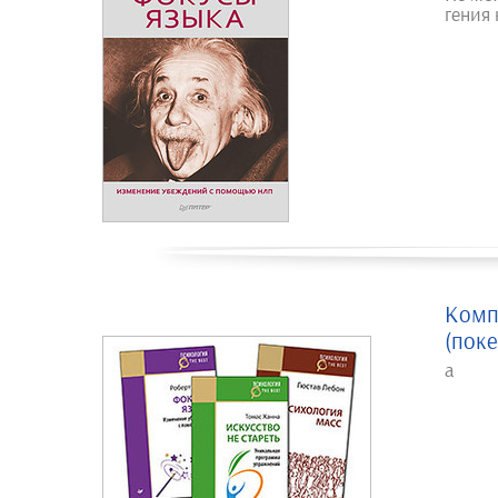
гения
Комп
(поке
а