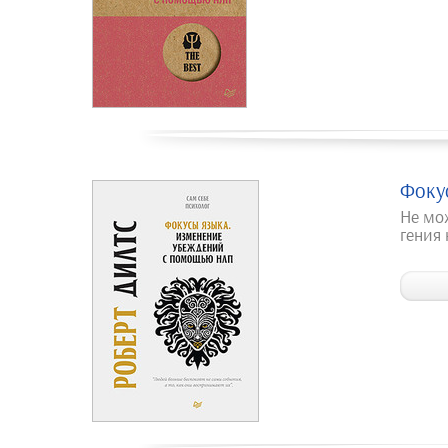
Фоку
Не мо
гения