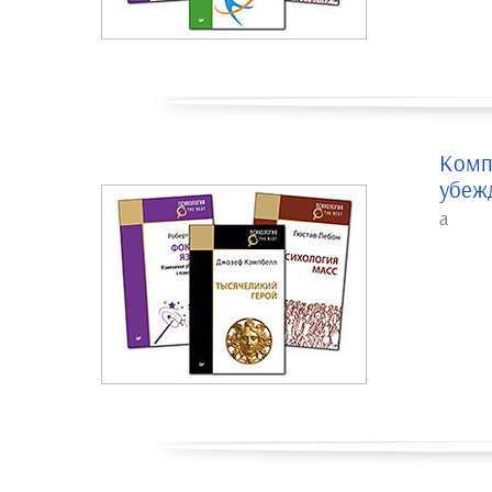
Комп
убеж
а