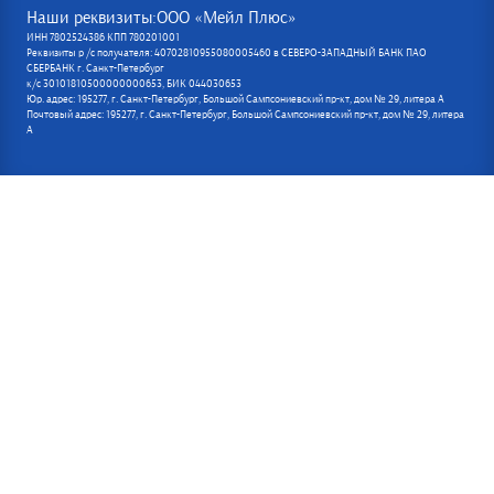
Наши реквизиты:ООО «Мейл Плюс»
ИНН 7802524386 КПП 780201001
Реквизиты р /с получателя: 40702810955080005460 в СЕВЕРО-ЗАПАДНЫЙ БАНК ПАО
СБЕРБАНК г. Санкт-Петербург
к/с 30101810500000000653, БИК 044030653
Юр. адрес: 195277, г. Санкт-Петербург, Большой Сампсониевский пр-кт, дом № 29, литера А
Почтовый адрес: 195277, г. Санкт-Петербург, Большой Сампсониевский пр-кт, дом № 29, литера
А