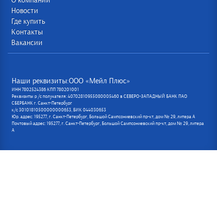
О компании
Новости
Где купить
Контакты
Вакансии
Наши реквизиты:ООО «Мейл Плюс»
ИНН 7802524386 КПП 780201001
Реквизиты р /с получателя: 40702810955080005460 в СЕВЕРО-ЗАПАДНЫЙ БАНК ПАО
СБЕРБАНК г. Санкт-Петербург
к/с 30101810500000000653, БИК 044030653
Юр. адрес: 195277, г. Санкт-Петербург, Большой Сампсониевский пр-кт, дом № 29, литера А
Почтовый адрес: 195277, г. Санкт-Петербург, Большой Сампсониевский пр-кт, дом № 29, литера
А