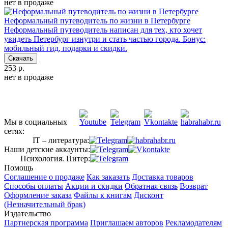
нет в продаже
Неформальный путеводитель по жизни в Петербурге
Неформальный путеводитель написан для тех, кто хочет
увидеть Петербург изнутри и стать частью города. Бонус:
мобильный гид, подарки и скидки.
Скачать
253 р.
нет в продаже
Мы в социальных
сетях:
IT – литература:
Наши детские аккаунты:
Психология. Питер:
Помощь
Соглашение о продаже
Как заказать
Доставка товаров
Способы оплаты
Акции и скидки
Обратная связь
Возврат
Оформление заказа
Файлы к книгам
Дисконт
(Незначительный брак)
Издательство
Партнерская программа
Приглашаем авторов
Рекламодателям