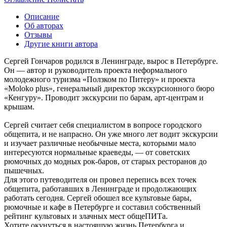
Описание
Об авторах
Отзывы
Другие книги автора
Сергей Гончаров родился в Ленинграде, вырос в Петербурге.
Он — автор и руководитель проекта неформального
молодежного туризма «Ползком по Питеру» и проекта
«Moloko plus», генеральный директор экскурсионного бюро
«Кенгуру». Проводит экскурсии по барам, арт-центрам и
крышам.
Сергей считает себя специалистом в вопросе городского
общепита, и не напрасно. Он уже много лет водит экскурсии
и изучает различные необычные места, которыми мало
интересуются нормальные краеведы, — от советских
рюмочных до модных рок-баров, от старых ресторанов до
пышечных.
Для этого путеводителя он провел перепись всех точек
общепита, работавших в Ленинграде и продолжающих
работать сегодня. Сергей обошел все культовые бары,
рюмочные и кафе в Петербурге и составил собственный
рейтинг культовых и злачных мест общеПИТа.
Хотите окунуться в настоящую жизнь Петербурга и